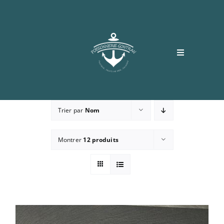
Passer
au
contenu
Toggle
Navigation
Accueil
Trier par
Nom
Boutique
Montrer
12 produits
Recettes
Contact