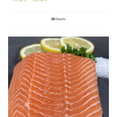
de
prix :
Détails
19,90 €
à
39,90 €