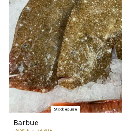
Stock épuisé
Barbue
Plage
19,90
€
–
39,90
€