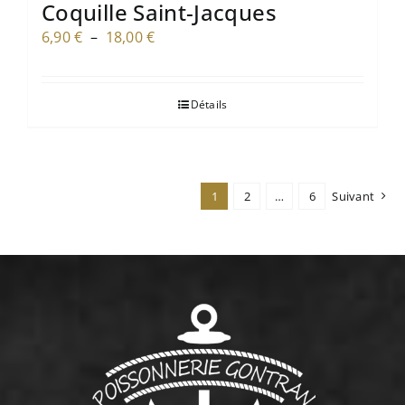
Coquille Saint-Jacques
Plage
6,90
€
–
18,00
€
de
prix :
Détails
6,90 €
à
18,00 €
1
2
…
6
Suivant