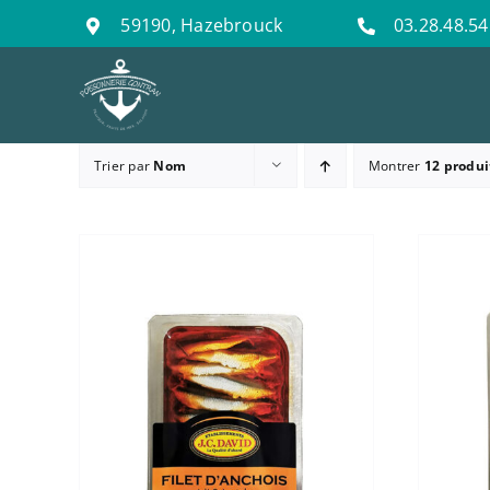
Passer
59190, Hazebrouck
03.28.48.54
au
contenu
Trier par
Nom
Montrer
12 produi