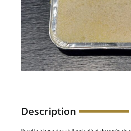
Description
Recette à base de cabillaud salé et de purée de p