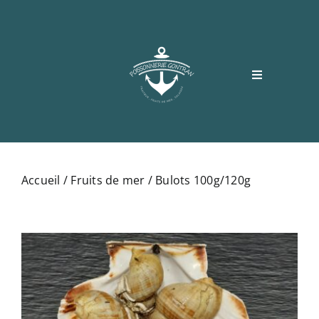
Passer
au
contenu
Toggle
Navigation
Accueil
Accueil
/
Fruits de mer
/ Bulots 100g/120g
Boutique
Recettes
Contact