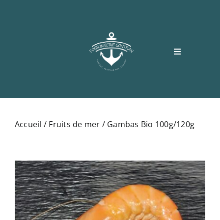
Passer
au
contenu
Toggle
Navigation
Accueil
Accueil
/
Fruits de mer
/ Gambas Bio 100g/120g
Boutique
Recettes
Contact