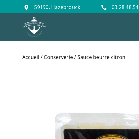
Passer
59190, Hazebrouck
03.28.48.54
au
contenu
Accueil
/
Conserverie
/ Sauce beurre citron