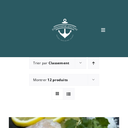
Passer
au
contenu
Toggle
Navigation
Accueil
Trier par
Classement
Boutique
Montrer
12 produits
Recettes
Contact