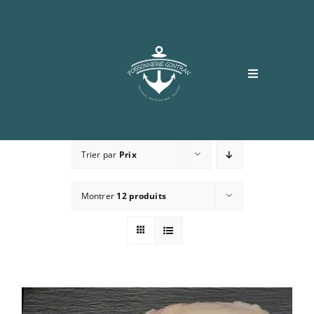
Passer
au
contenu
Toggle
Navigation
Accueil
Trier par
Prix
Boutique
Montrer
12 produits
Recettes
Contact