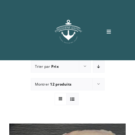
Passer
au
contenu
Toggle
Navigation
Accueil
Trier par
Prix
Boutique
Montrer
12 produits
Recettes
Contact